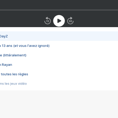
 DayZ
 a 13 ans (et vous l'avez ignoré)
e (littéralement)
im Rayan
 toutes les règles
s les jeux vidéo
us choquant de Rockstar ? - Le scandale BULLY
e plus moche de Steam
du RÊVE tourne au CAUCHEMAR