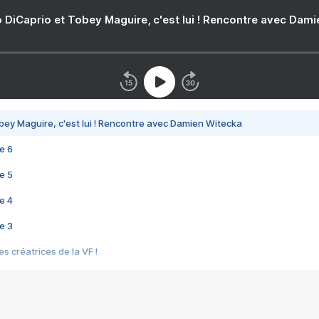
 DiCaprio et Tobey Maguire, c'est lui ! Rencontre avec Dam
bey Maguire, c'est lui ! Rencontre avec Damien Witecka
e 6
e 5
e 4
e 3
s créatrices de la VF !
e 2
e 1