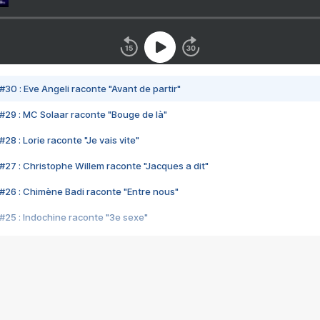
#30 : Eve Angeli raconte "Avant de partir"
#29 : MC Solaar raconte "Bouge de là"
28 : Lorie raconte "Je vais vite"
#27 : Christophe Willem raconte "Jacques a dit"
#26 : Chimène Badi raconte "Entre nous"
#25 : Indochine raconte "3e sexe"
#24 : Zaho raconte "C'est chelou"
#23 : Patrick Bruel raconte "Au café des délices"
#22 : Kyo raconte "Le chemin"