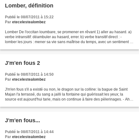
Lomber, définition
Publié le 08/07/2011 à 15:22
Par
etecelestealombez
Lomber De l'occitan loumbare, se promener en rêvant 1) aller au hasard. a)
verbe intransitif: déambuler au hasard, errer. b) verbe transitif direct : -
lomber les jours : mener sa vie sans maîtrise du temps, avec un sentiment de
vacuité. - rêver, avec...
J'm'en fous 2
Publié le 08/07/2011 à 14:50
Par
etecelestealombez
J'm'en fous s'il a existé ou non, le dragon sur la colline: la bague de Saint
Majan l'a terrassé, du sang a jailli la fontaine qui guérissait les yeux; la
source est aujourd'hui tarie, mais on continue à faire des pèlerinages. - Ah!
bon, elle est tarie?...
J'm'en fous...
Publié le 08/07/2011 à 14:44
Par
etecelestealombez