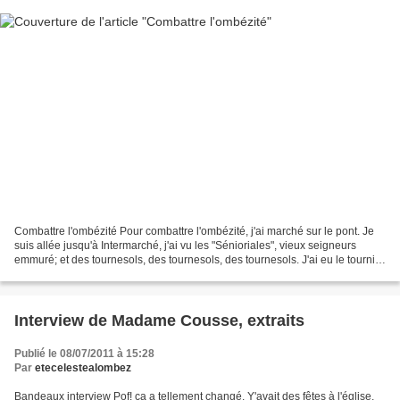
Combattre l'ombézité Pour combattre l'ombézité, j'ai marché sur le pont. Je
suis allée jusqu'à Intermarché, j'ai vu les "Sénioriales", vieux seigneurs
emmuré; et des tournesols, des tournesols, des tournesols. J'ai eu le tournis.
Feu rouge. Sens interdit....
Interview de Madame Cousse, extraits
Publié le 08/07/2011 à 15:28
Par
etecelestealombez
Bandeaux interview Pof! ça a tellement changé. Y'avait des fêtes à l'église,