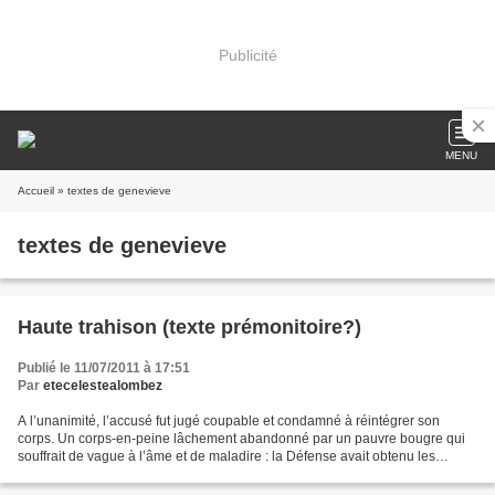
Publicité
MENU
Accueil
» textes de genevieve
textes de genevieve
Haute trahison (texte prémonitoire?)
Publié le 11/07/2011 à 17:51
Par
etecelestealombez
A l’unanimité, l’accusé fut jugé coupable et condamné à réintégrer son
corps. Un corps-en-peine lâchement abandonné par un pauvre bougre qui
souffrait de vague à l’âme et de maladire : la Défense avait obtenu les
circonstances atténuantes. « Vous êtes...