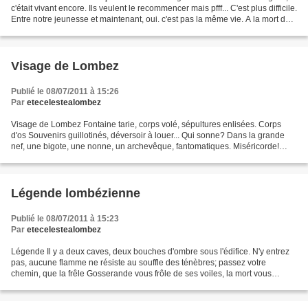
c'était vivant encore. Ils veulent le recommencer mais pfff... C'est plus difficile.
Entre notre jeunesse et maintenant, oui. c'est pas la même vie. A la mort de
papa, on lui...
Visage de Lombez
Publié le 08/07/2011 à 15:26
Par
etecelestealombez
Visage de Lombez Fontaine tarie, corps volé, sépultures enlisées. Corps
d'os Souvenirs guillotinés, déversoir à louer... Qui sonne? Dans la grande
nef, une bigote, une nonne, un archevêque, fantomatiques. Miséricorde!
Portes de bois, portes de fer, une...
Légende lombézienne
Publié le 08/07/2011 à 15:23
Par
etecelestealombez
Légende Il y a deux caves, deux bouches d'ombre sous l'édifice. N'y entrez
pas, aucune flamme ne résiste au souffle des ténèbres; passez votre
chemin, que la frêle Gosserande vous frôle de ses voiles, la mort vous
emporterait dans un torrent de larmes....